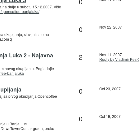
0
 na dalje u subotu 15.12.2007. Više
et/opencoffee-banjaluka/
0
Nov 22, 2007
na okupljanju, stavljni smo na
.com :)
nja Luka 2 - Najavna
2
Nov 11, 2007
Reply by Vladimir Keži
um novog okupljanja. Pogledajte
offee-banjaluka
kupljanja
0
Oct 23, 2007
j sa prvog okupljanja Opencoffee
0
Oct 19, 2007
nje u Banja Luci.
ć DownTown(Centar grada, preko
…