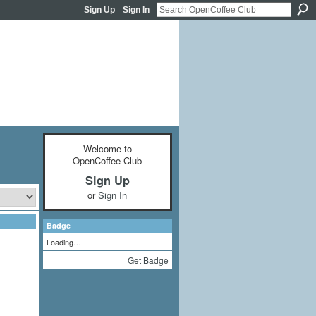
Sign Up
Sign In
Welcome to
OpenCoffee Club
Sign Up
or
Sign In
Badge
Loading…
Get Badge