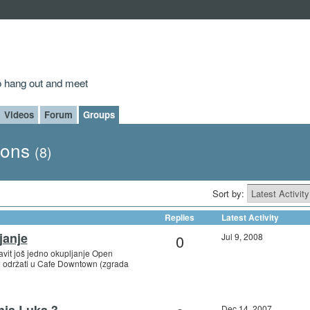
to hang out and meet
Videos
Forum
Groups
ions
(8)
Sort by:
Replies
Latest Activity
janje
0
Jul 9, 2008
vit još jedno okupljanje Open
e održati u Cafe Downtown (zgrada
nja Luka 3
Dec 14, 2007