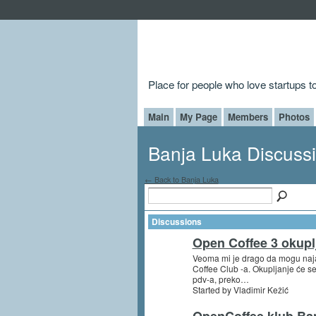
Place for people who love startups 
Main
My Page
Members
Photos
Banja Luka Discuss
← Back to Banja Luka
Discussions
Open Coffee 3 okupl
Veoma mi je drago da mogu naja
Coffee Club -a. Okupljanje će s
pdv-a, preko…
Started by Vladimir Kežić
OpenCoffee klub Ba