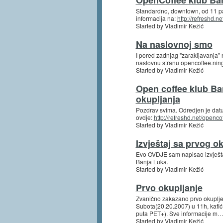
Standardno, downtown, od 11 pa
informacija na:
http://refreshd.n
Started by Vladimir Kežić
Na naslovnoj smo
I pored zadnjag "zarakijavanja" 
naslovnu stranu opencoffee.ning
Started by Vladimir Kežić
Open coffee klub Ba
okupljanja
Pozdrav svima. Odredjen je dat
ovdje:
http://refreshd.net/openc
Started by Vladimir Kežić
Izvještaj sa prvog o
Evo OVDJE sam napisao izvješta
Banja Luka.
Started by Vladimir Kežić
Prvo okupljanje
Zvanično zakazano prvo okuplje
Subota(20.20.2007) u 11h, kafi
puta PET+). Sve informacije m
Started by Vladimir Kežić